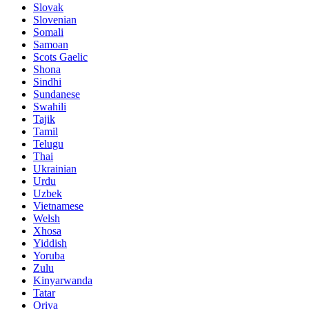
Slovak
Slovenian
Somali
Samoan
Scots Gaelic
Shona
Sindhi
Sundanese
Swahili
Tajik
Tamil
Telugu
Thai
Ukrainian
Urdu
Uzbek
Vietnamese
Welsh
Xhosa
Yiddish
Yoruba
Zulu
Kinyarwanda
Tatar
Oriya