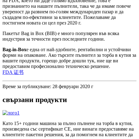
на FDA, което ни даде голямо вдъхновение, това е
признанието на нашите пълнители, така че да имаме повече
увереност да развием по-голям международен пазар и да
създадем по-ефективни за клиентите. Пожелаваме да
постигнем новата си цел през 2020 г.
Пакетът Bag in Box (BIB) е много популярен във всяка
индустрия за течности през последните години.
Bag-in-Box
е една от най-удобните, рентабилни и устойчиви
форми на опаковане. Ако търсите пълнител за торба в кутия за
вашите продукти, горещо добре дошли тук, ние ще ви
предоставим професионално техническо решение.
FDA 证书
Време за публикуване: 28 февруари 2020 г
свързани продукти
Като 15+ години машина за пълно пълнене на торба в кутия,
произведена със сертификат CE, ние винаги предоставяме на
клиентите пакетни решения, за да помогнем на клиентите да