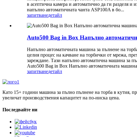
в асептична камера и автоматично да ги разделя и 
напълно автоматичната чанта ASP100A в бо...
запитване
детайл
Auto500 Bag in Box Напълно автоматич
Напълно автоматичната машина за пълнене на торба
целия процес на качване на торбички от мрежа, пре
зареждане. Тази напълно автоматична машина за пъл
Auto500 Bag in Box Напълно автоматичната машина з
запитване
детайл
Като 15+ години машина за пълно пълнене на торба в кутия, п
увеличат производствения капацитет на по-ниска цена.
Последвайте ни