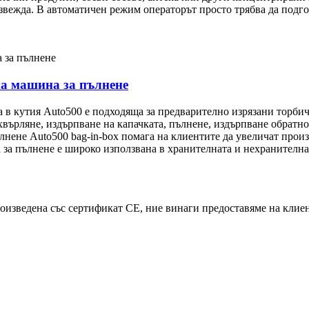
извежда. В автоматичен режим операторът просто трябва да подго
на машина за пълнене
 в кутия Auto500 е подходяща за предварително изрязани торби
хвърляне, издърпване на капачката, пълнене, издърпване обратно
нене Auto500 bag-in-box помага на клиентите да увеличат произв
а пълнене е широко използвана в хранителната и нехранителната
роизведена със сертификат CE, ние винаги предоставяме на клие