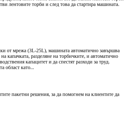
тви лентовите торби и след това да стартира машината.
чки от мрежа (3L-25L), машината автоматично завършва
 на капачката, разделяне на торбичките, и автоматично
одствения капацитет и да спестят разходи за труд.
 област като...
нтите пакетни решения, за да помогнем на клиентите да