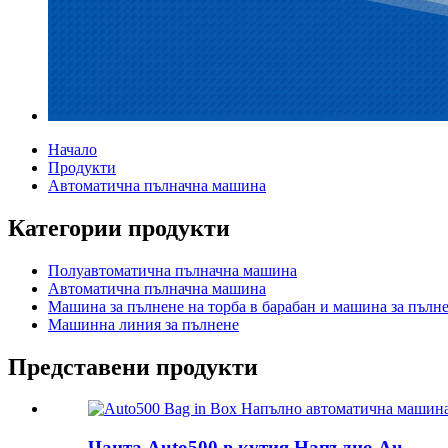
Начало
Продукти
Автоматична пълначна машина
Категории продукти
Полуавтоматична пълначна машина
Автоматична пълначна машина
Машина за пълнене на торба в барабан и машина за пълне
Машинна линия за пълнене
Представени продукти
Чанта Auto500 в кутия Напълно Au...