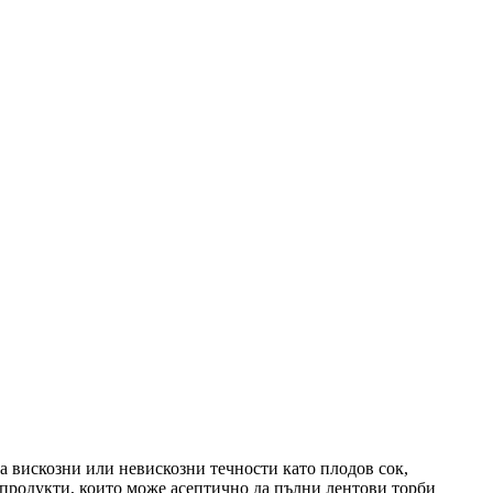
 вискозни или невискозни течности като плодов сок,
 продукти, които може асептично да пълни лентови торби