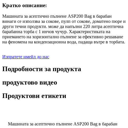
Кратко описание:
Машината за асептично пълнене ASP200 Bag в барабан
винаги се използва за сокове, пулп от сокове, доматено пюре и
други течни продукти. може да напълни 220 литра асептична
барабанна торба с 1 инчов чучур. Характеристиката на
приемането на хоризонтално пълнене за ефективно решаване
на феномена на кондензационна вода, падаща вътре в торбата.
Изпратете имейл до нас
Подробности за продукта
продуктово видео
Продуктови етикети
Машината за асептично пълнене ASP200 Bag в барабан