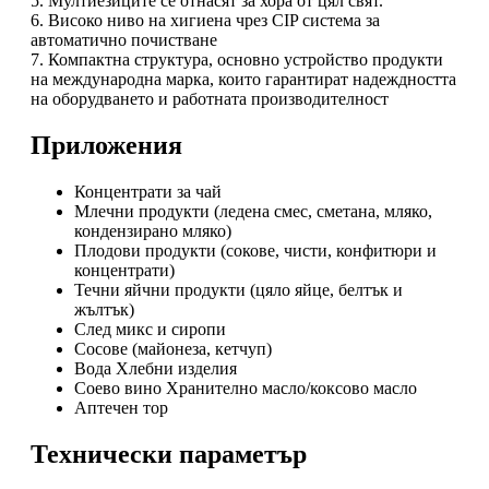
5. Мултиезиците се отнасят за хора от цял ​​свят.
6. Високо ниво на хигиена чрез CIP система за
автоматично почистване
7. Компактна структура, основно устройство продукти
на международна марка, които гарантират надеждността
на оборудването и работната производителност
Приложения
Концентрати за чай
Млечни продукти (ледена смес, сметана, мляко,
кондензирано мляко)
Плодови продукти (сокове, чисти, конфитюри и
концентрати)
Течни яйчни продукти (цяло яйце, белтък и
жълтък)
След микс и сиропи
Сосове (майонеза, кетчуп)
Вода Хлебни изделия
Соево вино Хранително масло/коксово масло
Аптечен тор
Технически параметър