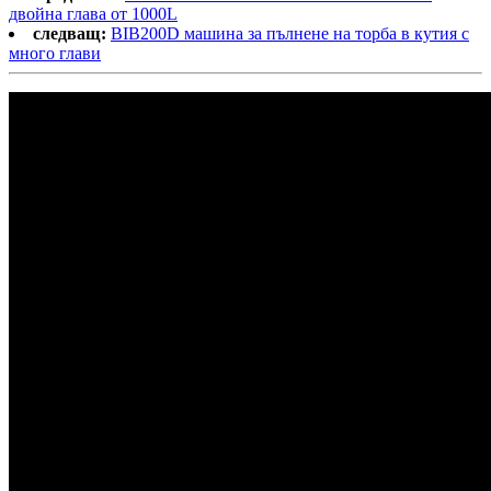
двойна глава от 1000L
следващ:
BIB200D машина за пълнене на торба в кутия с
много глави