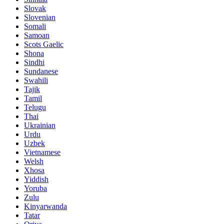
Slovak
Slovenian
Somali
Samoan
Scots Gaelic
Shona
Sindhi
Sundanese
Swahili
Tajik
Tamil
Telugu
Thai
Ukrainian
Urdu
Uzbek
Vietnamese
Welsh
Xhosa
Yiddish
Yoruba
Zulu
Kinyarwanda
Tatar