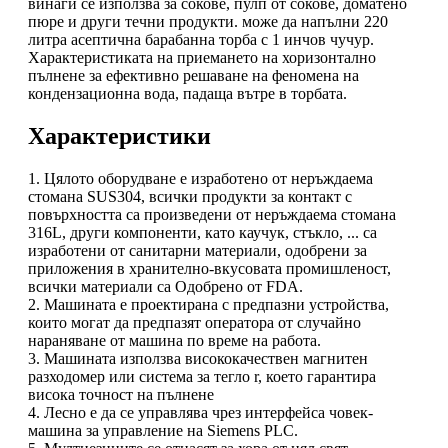
винаги се използва за сокове, пулп от сокове, доматено
пюре и други течни продукти. може да напълни 220
литра асептична барабанна торба с 1 инчов чучур.
Характеристиката на приемането на хоризонтално
пълнене за ефективно решаване на феномена на
кондензационна вода, падаща вътре в торбата.
Характеристики
1. Цялото оборудване е изработено от неръждаема
стомана SUS304, всички продукти за контакт с
повърхността са произведени от неръждаема стомана
316L, други компоненти, като каучук, стъкло, ... са
изработени от санитарни материали, одобрени за
приложения в хранително-вкусовата промишленост,
всички материали са Одобрено от FDA.
2. Машината е проектирана с предпазни устройства,
които могат да предпазят оператора от случайно
нараняване от машина по време на работа.
3. Машината използва висококачествен магнитен
разходомер или система за тегло r, което гарантира
висока точност на пълнене
4. Лесно е да се управлява чрез интерфейса човек-
машина за управление на Siemens PLC.