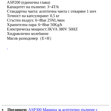
ASP200 (единична глава)
Капацитет на пълнене: 3~4T/h
Стандартна чанта: асептична чанта с отваряне 1 инч
Точност на капсулиране: 0,5 кг
Сгъстен въздух: 6~8bar 25NL/мин
Хранителна пара: 6~8bar 50Kg/h
Електрическа мощност:3KVA 380V 50HZ
Хидравлично колебание
Масов разходомер（E+H）
Предишен:
ASP300 Машина за асептично пълнене с